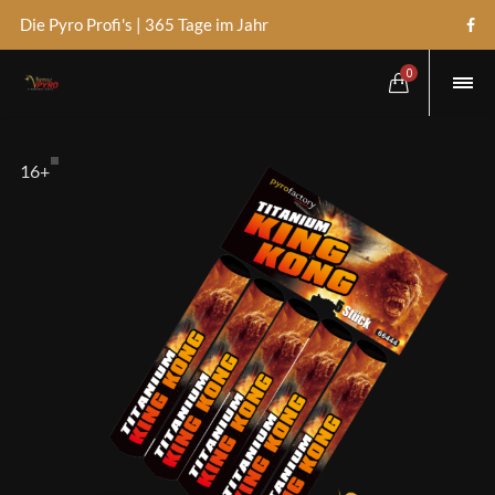
Die Pyro Profi's | 365 Tage im Jahr
0
16+