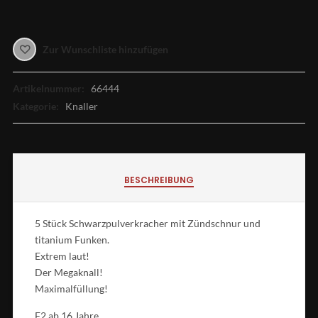
Zur Wunschliste hinzufügen
Artikelnummer:
66444
Kategorie:
Knaller
BESCHREIBUNG
5 Stück Schwarzpulverkracher mit Zündschnur und
titanium Funken.
Extrem laut!
Der Megaknall!
Maximalfüllung!
F2 ab 16 Jahre