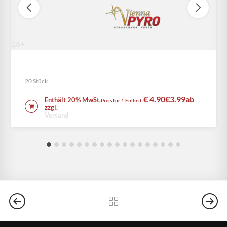
16+
Mega Pirat
20 Stück
€ 4.90
€3.99
ab
Enthält 20% MwSt.
Preis für 1 Einheit
IN DEN WARENKORB
zzgl.
Versand