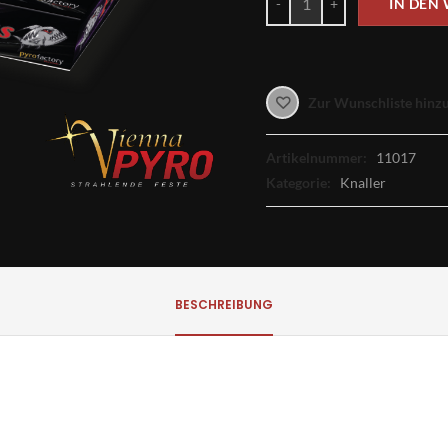
IN DEN
Zur Wunschliste hinz
Artikelnummer:
11017
Kategorie:
Knaller
BESCHREIBUNG