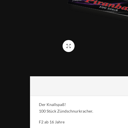
Vollbild
Der Knallspaß!
100 Stück Zündschnurkracher.
F2 ab 16 Jahre