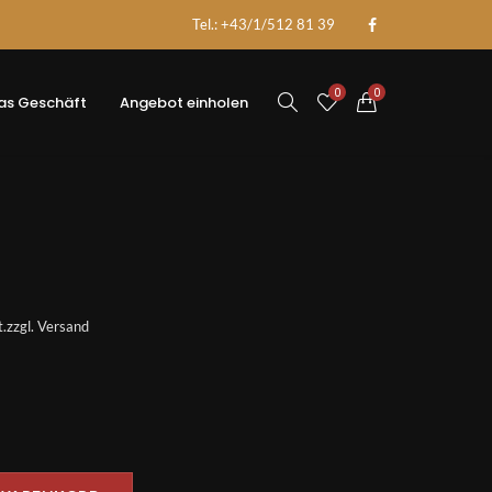
Tel.: +43/1/512 81 39
0
0
as Geschäft
Angebot einholen
s
.
zzgl.
Versand