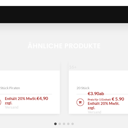
ÄHNLICHE PRODUKTE
16+
ck Pirat
Boom
Stück Piraten
20 Stück
€3.90
ab
€
4,90
€ 5.90
Enthält 20% MwSt.
Preis für 1 Einheit
IN DEN WARENKORB
IN DEN WARENKORB
zzgl.
Enthält 20% MwSt.
Versand
zzgl.
Versand