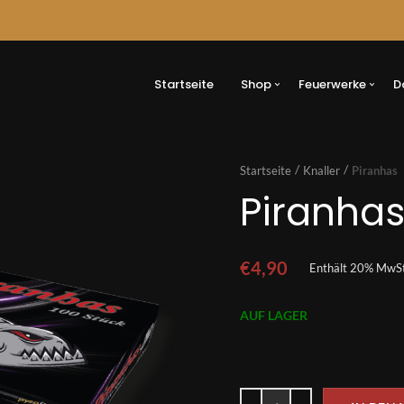
Button
Startseite
Shop
Feuerwerke
D
Startseite
Knaller
Piranhas
Piranha
€
4,90
Enthält 20% MwSt
AUF LAGER