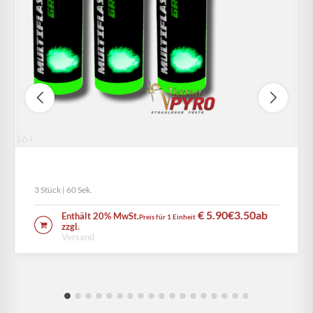
16+
MULTIFLASH GRÜN
3 Stück | 60 Sek.
€ 5.90
€3.50
ab
Enthält 20% MwSt.
Preis für 1 Einheit
WEITERLESEN
zzgl.
Versand