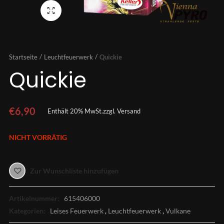
Vollbild
Startseite
Leuchtfeuerwerk
Quickie
Quickie
€
6,90
Enthält 20% MwSt.
zzgl.
Versand
NICHT VORRÄTIG
Zur Wunschliste hinzufügen
Artikelnummer:
615406000
Kategorien:
Leises Feuerwerk
,
Leuchtfeuerwerk
,
Vulkane