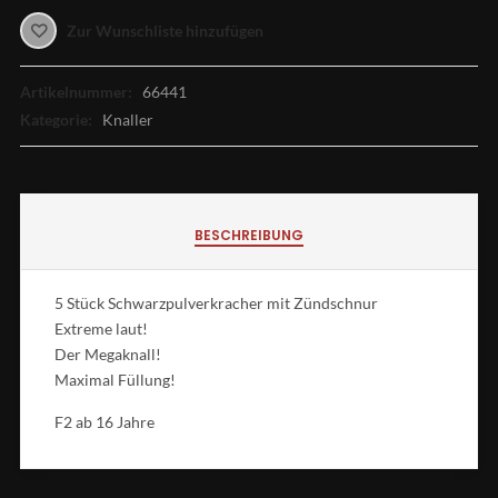
Zur Wunschliste hinzufügen
Artikelnummer:
66441
Kategorie:
Knaller
BESCHREIBUNG
5 Stück Schwarzpulverkracher mit Zündschnur
Extreme laut!
Der Megaknall!
Maximal Füllung!
F2 ab 16 Jahre