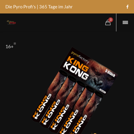
Die Pyro Profi's | 365 Tage im Jahr
0
16+