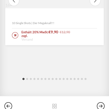
16+
Color Thunder King
10 Single Shots | Der Megaknall!!!
€
9,90
€
12,90
Enthält 20% MwSt.
IN DEN WARENKORB
zzgl.
Versand