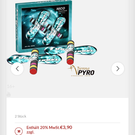
16+
Turbo Wirbel
2 Stück
€
3,90
Enthält 20% MwSt.
IN DEN WARENKORB
zzgl.