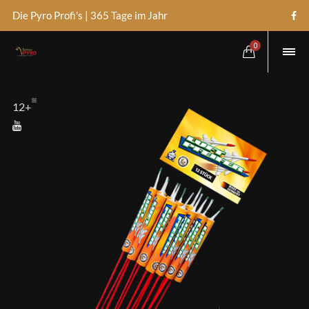
Die Pyro Profi's | 365 Tage im Jahr
0
12+