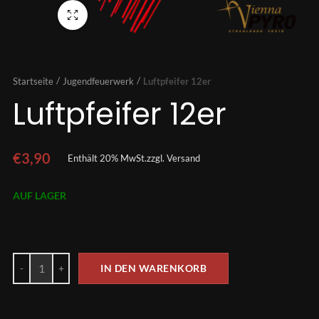
Vollbild
Startseite
Jugendfeuerwerk
Luftpfeifer 12er
Luftpfeifer 12er
€
3,90
Enthält 20% MwSt.
zzgl.
Versand
AUF LAGER
IN DEN WARENKORB