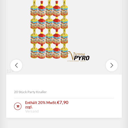
12+
Party Knaller Poppers 20er
20 Stück Party Knaller
€
7,90
Enthält 20% MwSt.
IN DEN WARENKORB
zzgl.
Versand