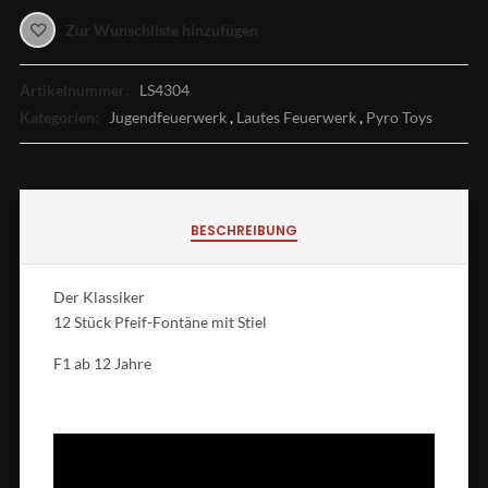
Zur Wunschliste hinzufügen
Artikelnummer:
LS4304
Kategorien:
Jugendfeuerwerk
,
Lautes Feuerwerk
,
Pyro Toys
BESCHREIBUNG
Der Klassiker
12 Stück Pfeif-Fontäne mit Stiel
F1 ab 12 Jahre