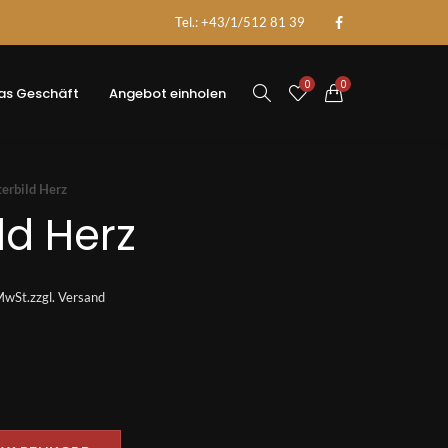
Tel.: +43/1/512 81 39
0
0
as Geschäft
Angebot einholen
terbild Herz
ld Herz
MwSt.
zzgl.
Versand