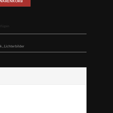
 WARENKORB
ufügen
rk
,
Lichterbilder