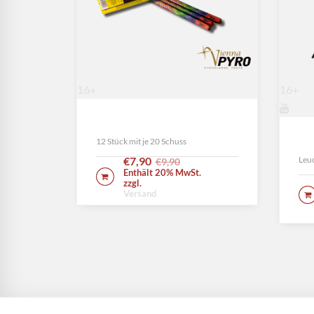
90
16+
16+
Römische Lichter
Kob
12 Stück mit je 20 Schuss
€
7,90
Leu
€
9,90
Enthält 20% MwSt.
IN DEN WARENKORB
zzgl.
Versand