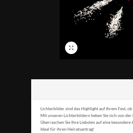
Vollbild
Lichterbilder sind das Highlight auf Ihrem Fest, 
Mit unseren Lichterbildern heben Sie sich von der
Überraschen Sie Ihre Liebsten auf eine besondere 
Ideal für ihren Heiratsantrag!