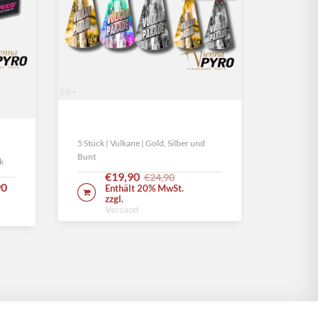
16+
16+
Vulkan Parade
Vulkan
E
5 Stück | Vulkane | Gold, Silber und
großes L
Bunt
k
E
€
19,90
€
24,90
IN 
zz
90
Enthält 20% MwSt.
V
IN DEN WARENKORB
zzgl.
Versand