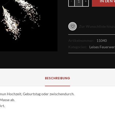
IN DEN
Zur Wunschliste hinz
Artikelnummer:
11040
Kategorien:
Leises Feuerwe
BESCHREIBUNG
ob nun Hochzeit, Geburtstag oder zwischendurch.
 Masse ab.
Art.