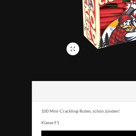
Vollbild
100 Mini-Crackling-Ruten, schön zünden!
Klasse F1