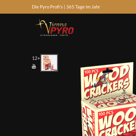
Die Pyro Profi's | 365 Tage im Jahr
Type anything to search, then press enter or Search 
12+