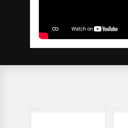
12+
12+
Mega Fun Pack
He