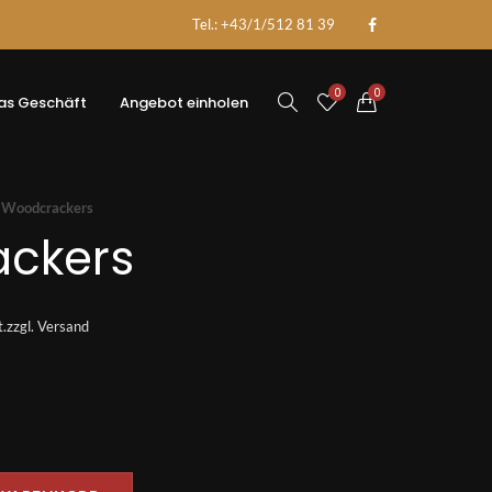
Tel.: +43/1/512 81 39
0
0
as Geschäft
Angebot einholen
Woodcrackers
ckers
.
zzgl.
Versand