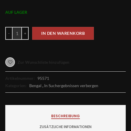
AUF LAGER
IN DEN WARENKORB
Zur Wunschliste hinzufügen
Artikelnummer:
95571
Kategorien:
Bengal
,
In Suchergebnissen verbergen
BESCHREIBUNG
ZUSÄTZLICHE INFORMATIONEN