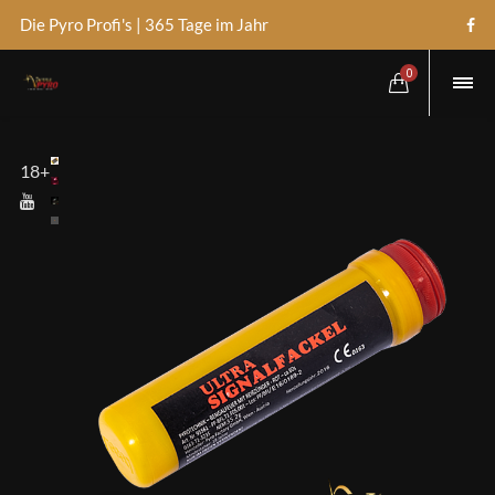
Die Pyro Profi's | 365 Tage im Jahr
0
18+