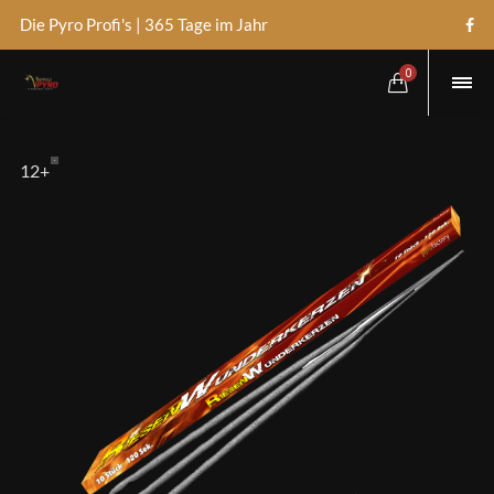
Die Pyro Profi's | 365 Tage im Jahr
0
12+