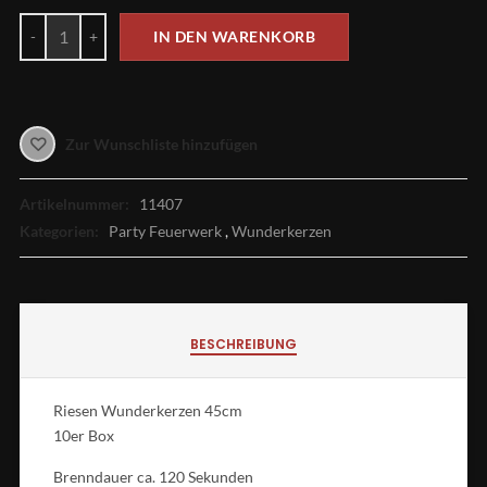
IN DEN WARENKORB
Zur Wunschliste hinzufügen
Artikelnummer:
11407
Kategorien:
Party Feuerwerk
,
Wunderkerzen
BESCHREIBUNG
Riesen Wunderkerzen 45cm
10er Box
Brenndauer ca. 120 Sekunden