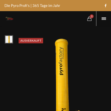
Die Pyro Profi's | 365 Tage im Jahr
0
AUSVERKAUFT