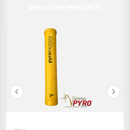
ÄHNLICHE PRODUKTE
GFK Mörser 7″ – 175mm
Mörser