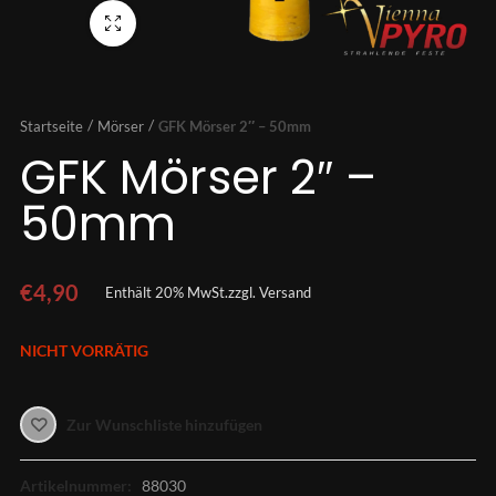
Vollbild
Startseite
Mörser
GFK Mörser 2″ – 50mm
GFK Mörser 2″ –
50mm
€
4,90
Enthält 20% MwSt.
zzgl.
Versand
NICHT VORRÄTIG
Zur Wunschliste hinzufügen
Artikelnummer:
88030