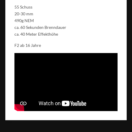
55 Schuss
20-30 mm
490g NEM
ca. 60 Sekunden Brenndauer
ca. 40 Meter Effekthöhe
F2 ab 16 Jahre