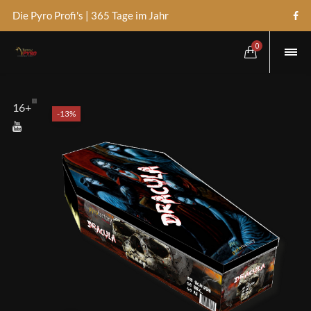
Die Pyro Profi's | 365 Tage im Jahr
0
16+
-13%