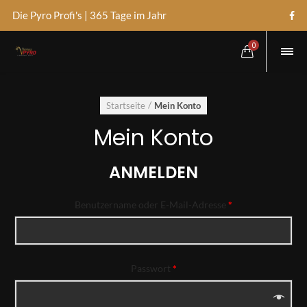
Die Pyro Profi's | 365 Tage im Jahr
0
Startseite
Mein Konto
Mein Konto
ANMELDEN
Benutzername oder E-Mail-Adresse
*
Passwort
*